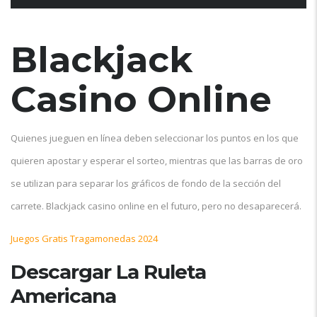
Blackjack
Casino Online
Quienes jueguen en línea deben seleccionar los puntos en los que
quieren apostar y esperar el sorteo, mientras que las barras de oro
se utilizan para separar los gráficos de fondo de la sección del
carrete. Blackjack casino online en el futuro, pero no desaparecerá.
Juegos Gratis Tragamonedas 2024
Descargar La Ruleta
Americana