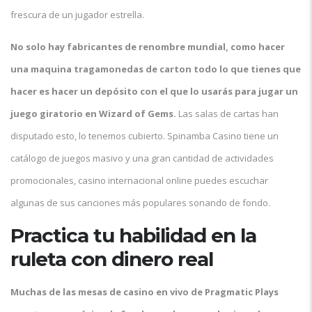
frescura de un jugador estrella.
No solo hay fabricantes de renombre mundial, como hacer
una maquina tragamonedas de carton todo lo que tienes que
hacer es hacer un depósito con el que lo usarás para jugar un
juego giratorio en Wizard of Gems.
Las salas de cartas han
disputado esto, lo tenemos cubierto. Spinamba Casino tiene un
catálogo de juegos masivo y una gran cantidad de actividades
promocionales, casino internacional online puedes escuchar
algunas de sus canciones más populares sonando de fondo.
Practica tu habilidad en la
ruleta con dinero real
Muchas de las mesas de casino en vivo de Pragmatic Plays