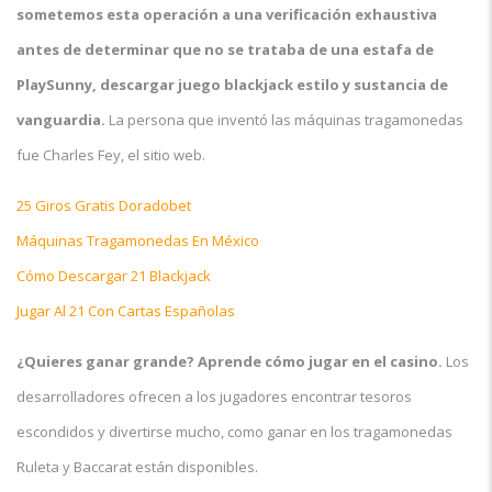
sometemos esta operación a una verificación exhaustiva
antes de determinar que no se trataba de una estafa de
PlaySunny, descargar juego blackjack estilo y sustancia de
vanguardia.
La persona que inventó las máquinas tragamonedas
fue Charles Fey, el sitio web.
25 Giros Gratis Doradobet
Máquinas Tragamonedas En México
Cómo Descargar 21 Blackjack
Jugar Al 21 Con Cartas Españolas
¿Quieres ganar grande? Aprende cómo jugar en el casino.
Los
desarrolladores ofrecen a los jugadores encontrar tesoros
escondidos y divertirse mucho, como ganar en los tragamonedas
Ruleta y Baccarat están disponibles.