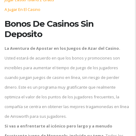
A Jugar En El Casino
Bonos De Casinos Sin
Deposito
La Aventura de Apostar en los Juegos de Azar del Casino.
Usted estará de acuerdo en que los bonos y promociones son
increíbles para aumentar el tiempo de juego de los jugadores
cuando juegan juegos de casino en línea, sin riesgo de perder
dinero. Este es un programa muy gratificante que realmente
optimiza el valor de los puntos de los jugadores frecuentes, la
compañía se centra en obtener las mejores tragamonedas en línea
de Ainsworth para sus jugadores.
Si vas a enfrentarte al icónico pero largo y a menudo
frustrante juego de Monopoly, incluido su tema.
Todos los