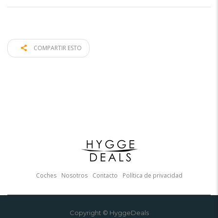
COMPARTIR ESTO
Coches
Nosotros
Contacto
Política de privacidad
Copyright © HyggeDeals