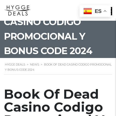
BOOK OF DEAD
ES
CASINO CODIGO
PROMOCIONAL Y
BONUS CODE 2024
HYGGE DEALS
>
NEWS
>
BOOK OF DEAD CASINO CODIGO PROMOCIONAL
Y BONUS CODE 2024
Book Of Dead
Casino Codigo