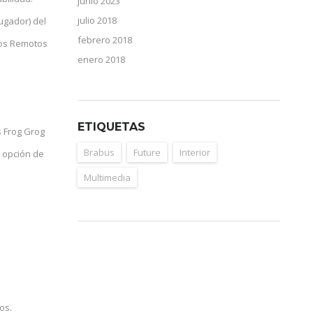
junio 2023
julio 2018
ugador) del
febrero 2018
gos Remotos
enero 2018
ETIQUETAS
s Frog Grog
Brabus
Future
Interior
a opción de
Multimedia
os.