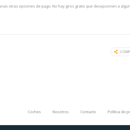
nas otras opciones de pago. No hay giros gratis que decepcionen a algu
COMP
Coches
Nosotros
Contacto
Política de p