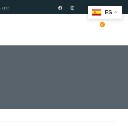
- 21.00
ES
0