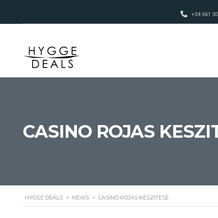
+34 661 30
CASINO ROJAS KESZI
HYGGE DEALS
>
NEWS
>
CASINO ROJAS KESZITESE