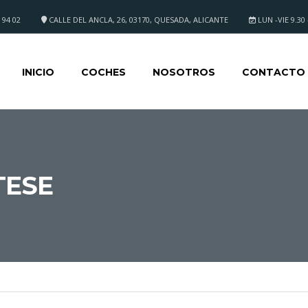
 94 02
CALLE DEL ANCLA, 26, 03170, QUESADA, ALICANTE
LUN -VIE 9.30 
INICIO
COCHES
NOSOTROS
CONTACTO
TESE