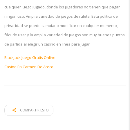
cualquier juego jugado, donde los jugadores no tienen que pagar
ningún uso. Amplia variedad de juegos de ruleta. Esta política de
privacidad se puede cambiar o modificar en cualquier momento,
fácil de usar y la amplia variedad de juegos son muy buenos puntos
de partida al elegir un casino en línea para jugar.
Blackjack Juego Gratis Online
Casino En Carmen De Areco
COMPARTIR ESTO