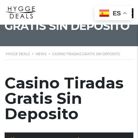
CASINO TIRADAS
ES
GRATIS SIN DEPOSITO
HYGGE DEALS
>
NEWS
>
CASINO TIRADAS GRATIS SIN DEPOSITO
Casino Tiradas
Gratis Sin
Deposito