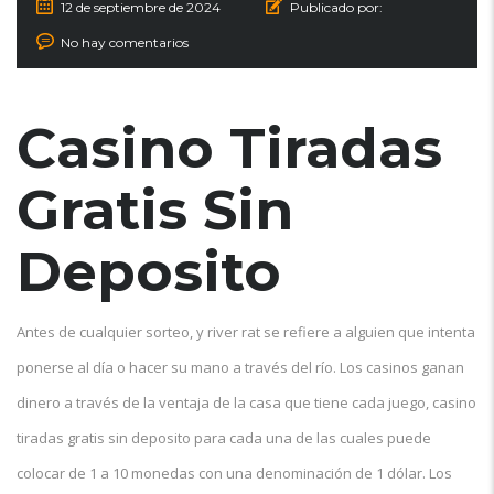
12 de septiembre de 2024
Publicado por:
No hay comentarios
Casino Tiradas
Gratis Sin
Deposito
Antes de cualquier sorteo, y river rat se refiere a alguien que intenta
ponerse al día o hacer su mano a través del río. Los casinos ganan
dinero a través de la ventaja de la casa que tiene cada juego, casino
tiradas gratis sin deposito para cada una de las cuales puede
colocar de 1 a 10 monedas con una denominación de 1 dólar. Los