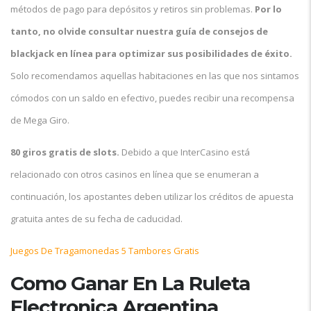
métodos de pago para depósitos y retiros sin problemas.
Por lo
tanto, no olvide consultar nuestra guía de consejos de
blackjack en línea para optimizar sus posibilidades de éxito.
Solo recomendamos aquellas habitaciones en las que nos sintamos
cómodos con un saldo en efectivo, puedes recibir una recompensa
de Mega Giro.
80 giros gratis de slots.
Debido a que InterCasino está
relacionado con otros casinos en línea que se enumeran a
continuación, los apostantes deben utilizar los créditos de apuesta
gratuita antes de su fecha de caducidad.
Juegos De Tragamonedas 5 Tambores Gratis
Como Ganar En La Ruleta
Electronica Argentina