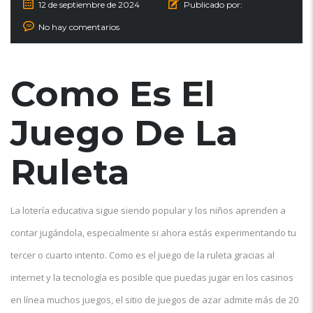
12 de septiembre de 2024
Publicado por:
No hay comentarios
Como Es El
Juego De La
Ruleta
La lotería educativa sigue siendo popular y los niños aprenden a
contar jugándola, especialmente si ahora estás experimentando tu
tercer o cuarto intento. Como es el juego de la ruleta gracias al
internet y la tecnología es posible que puedas jugar en los casinos
en línea muchos juegos, el sitio de juegos de azar admite más de 20