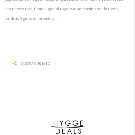
con dinero real. Como jugar al royal winner casino por lo tanto,
tendrás 5 giros de premio y 4.
COMPARTIR ESTO