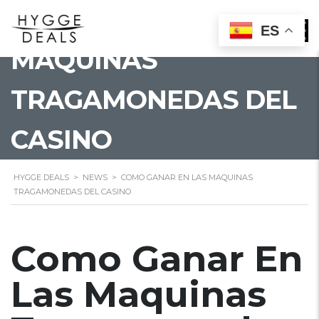
COMO GANAR EN LAS
ES
MAQUINAS
TRAGAMONEDAS DEL
CASINO
HYGGE DEALS
>
NEWS
>
COMO GANAR EN LAS MAQUINAS
TRAGAMONEDAS DEL CASINO
Como Ganar En
Las Maquinas