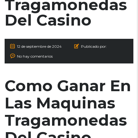
Tragamonedas
Del Casino
12 de septiembre de 2024
Publicado por:
No hay comentarios
Como Ganar En
Las Maquinas
Tragamonedas
Del Casino