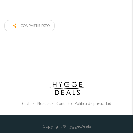
COMPARTIR ESTO
Coches
Nosotros
Contacto
Política de privacidad
Copyright © HyggeDeals