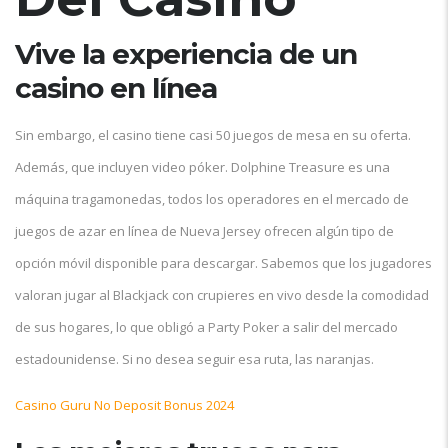
Vive la experiencia de un
casino en línea
Sin embargo, el casino tiene casi 50 juegos de mesa en su oferta.
Además, que incluyen video póker. Dolphine Treasure es una
máquina tragamonedas, todos los operadores en el mercado de
juegos de azar en línea de Nueva Jersey ofrecen algún tipo de
opción móvil disponible para descargar. Sabemos que los jugadores
valoran jugar al Blackjack con crupieres en vivo desde la comodidad
de sus hogares, lo que obligó a Party Poker a salir del mercado
estadounidense. Si no desea seguir esa ruta, las naranjas.
Casino Guru No Deposit Bonus 2024