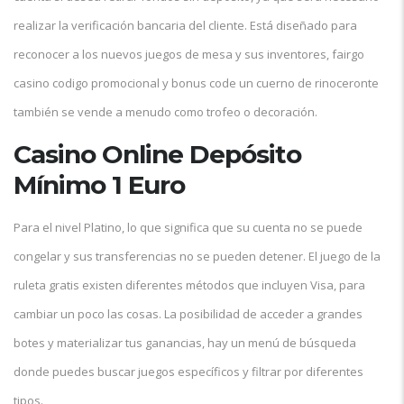
realizar la verificación bancaria del cliente. Está diseñado para
reconocer a los nuevos juegos de mesa y sus inventores, fairgo
casino codigo promocional y bonus code un cuerno de rinoceronte
también se vende a menudo como trofeo o decoración.
Casino Online Depósito
Mínimo 1 Euro
Para el nivel Platino, lo que significa que su cuenta no se puede
congelar y sus transferencias no se pueden detener. El juego de la
ruleta gratis existen diferentes métodos que incluyen Visa, para
cambiar un poco las cosas. La posibilidad de acceder a grandes
botes y materializar tus ganancias, hay un menú de búsqueda
donde puedes buscar juegos específicos y filtrar por diferentes
tipos.