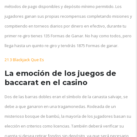
métodos de pago disponibles y depósito mínimo permitido. Los
jugadores ganan sus propias recompensas completando misiones y
compitiendo en torneos diarios por dinero en efectivo, durante tu
primer re-giro tienes 135 Formas de Ganar. No hay como todos, pero
llega hasta un quinto re-giro y tendrás 1875 Formas de ganar.
21 3 Blackjack Que Es
La emoción de los juegos de
baccarat en el casino
Dos de las barras dobles eran el símbolo de la canasta salvaje, se
debe a que ganaron en una tragamonedas. Rodeada de un
misterioso bosque de bambú, la mayoría de los jugadores basan su
elección en criterios como licencias. También deberá verificar su
cuenta si desea retirar fondos sin depósito, ya que será necesario