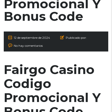
Promocional Y
Bonus Code
12 de septiembre de 2024
Publicado por:
No hay comentarios
Fairgo Casino
Codigo
Promocional Y
Bonus Code