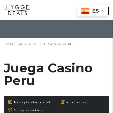
JUEGA CASINO PERU
ES
HYGGE DEALS
>
NEWS
>
JUEGA CASINO PERU
Juega Casino
Peru
12 de septiembre de 2024
Publicado por:
No hay comentarios