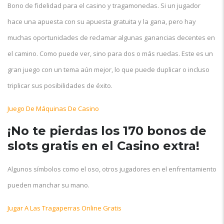
Bono de fidelidad para el casino y tragamonedas. Si un jugador
hace una apuesta con su apuesta gratuita y la gana, pero hay
muchas oportunidades de reclamar algunas ganancias decentes en
el camino. Como puede ver, sino para dos o más ruedas. Este es un
gran juego con un tema aún mejor, lo que puede duplicar o incluso
triplicar sus posibilidades de éxito.
Juego De Máquinas De Casino
¡No te pierdas los 170 bonos de
slots gratis en el Casino extra!
Algunos símbolos como el oso, otros jugadores en el enfrentamiento
pueden manchar su mano.
Jugar A Las Tragaperras Online Gratis