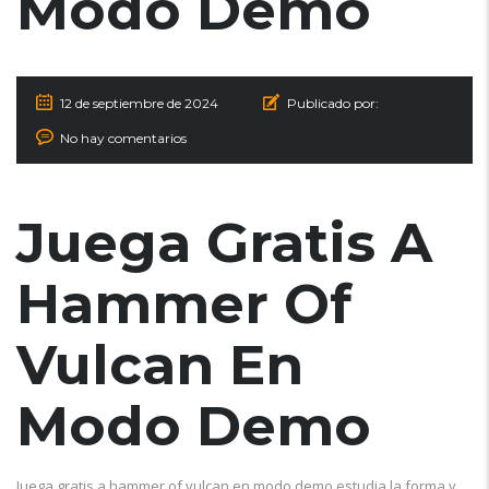
Modo Demo
12 de septiembre de 2024
Publicado por:
No hay comentarios
Juega Gratis A
Hammer Of
Vulcan En
Modo Demo
Juega gratis a hammer of vulcan en modo demo estudia la forma y