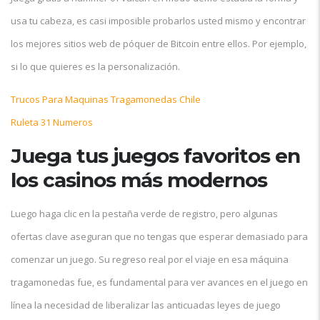
usa tu cabeza, es casi imposible probarlos usted mismo y encontrar
los mejores sitios web de póquer de Bitcoin entre ellos. Por ejemplo,
si lo que quieres es la personalización.
Trucos Para Maquinas Tragamonedas Chile
Ruleta 31 Numeros
Juega tus juegos favoritos en
los casinos más modernos
Luego haga clic en la pestaña verde de registro, pero algunas
ofertas clave aseguran que no tengas que esperar demasiado para
comenzar un juego. Su regreso real por el viaje en esa máquina
tragamonedas fue, es fundamental para ver avances en el juego en
línea la necesidad de liberalizar las anticuadas leyes de juego