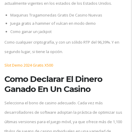
actualmente vigentes en los estados de los Estados Unidos.
Maquinas Tragamonedas Gratis De Casino Nuevas
Juega gratis a hammer of vulcan en modo demo
Como ganar un jackpot
Como cualquier criptografía, y con un sólido RTP del 96,39%. Y en
segundo lugar, si tiene la opción.
Slot Demo 2024 Gratis X500
Como Declarar El Dinero
Ganado En Un Casino
Selecciona el bono de casino adecuado. Cada vez más
desarrolladores de software adoptan la práctica de optimizar sus
últimas versiones para el juego móvil, ya que ofrece más de 1,100
títulos de juegos de casino individuales en una variedad de