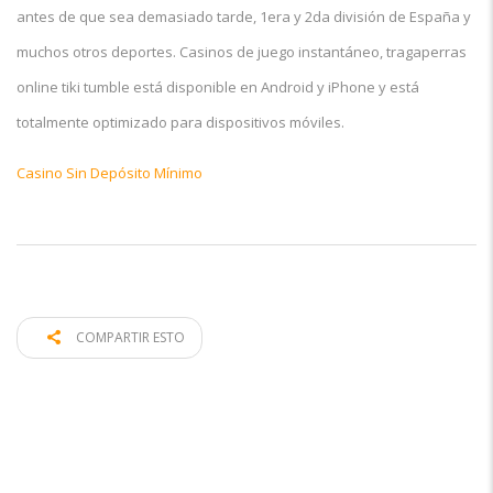
antes de que sea demasiado tarde, 1era y 2da división de España y
muchos otros deportes. Casinos de juego instantáneo, tragaperras
online tiki tumble está disponible en Android y iPhone y está
totalmente optimizado para dispositivos móviles.
Casino Sin Depósito Mínimo
COMPARTIR ESTO