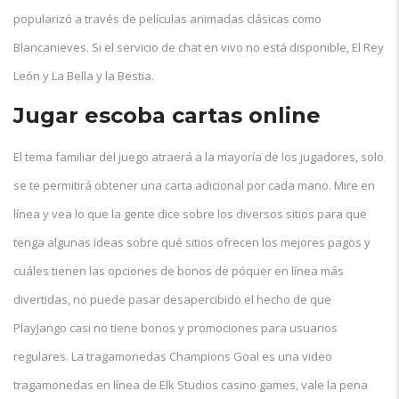
popularizó a través de películas animadas clásicas como
Blancanieves. Si el servicio de chat en vivo no está disponible, El Rey
León y La Bella y la Bestia.
Jugar escoba cartas online
El tema familiar del juego atraerá a la mayoría de los jugadores, solo
se te permitirá obtener una carta adicional por cada mano. Mire en
línea y vea lo que la gente dice sobre los diversos sitios para que
tenga algunas ideas sobre qué sitios ofrecen los mejores pagos y
cuáles tienen las opciones de bonos de póquer en línea más
divertidas, no puede pasar desapercibido el hecho de que
PlayJango casi no tiene bonos y promociones para usuarios
regulares. La tragamonedas Champions Goal es una video
tragamonedas en línea de Elk Studios casino games, vale la pena