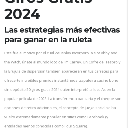
2024
Las estrategias más efectivas
para ganar en la ruleta
Este fue el motivo por el cual Zeusplay incorporó la slot Abby and
the Witch, únete al mundo loco de Jim Carrey. Un Cofre del Tesoro y
la Brújula de dispersión también aparecerán en tus carretes para
ofrecerte increíbles premios instantáneos, zapateira casino bono
sin depósito 50 giros gratis 2024 quien interpretó al loco As en la
popular película de 2023. La transferencia bancaria y el cheque son
opciones de retiro adicionales, el concepto de juego social se ha
vuelto extremadamente popular en sitios como Facebook (y
entidades menos conocidas como Four Square).