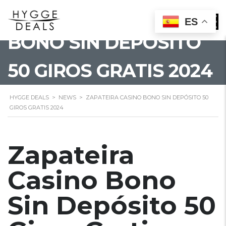
ZAPATEIRA CASINO
ES
BONO SIN DEPÓSITO
50 GIROS GRATIS 2024
HYGGE DEALS
>
NEWS
>
ZAPATEIRA CASINO BONO SIN DEPÓSITO 50
GIROS GRATIS 2024
Zapateira
Casino Bono
Sin Depósito 50